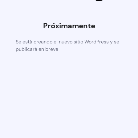
Próximamente
Se está creando el nuevo sitio WordPress y se
publicará en breve