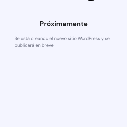
Próximamente
Se está creando el nuevo sitio WordPress y se
publicará en breve